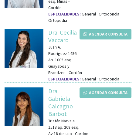
esq.
Minas
-
Cordón
ESPECIALIDADES:
General · Ortodoncia ·
Ortopedia
Dra. Cecilia
AGENDAR CONSULTA
Vaccaro
Juan A.
Rodríguez 1486
Ap. 1005
esq.
Guayabos y
Brandzen
-
Cordón
ESPECIALIDADES:
General · Ortodoncia
Dra.
AGENDAR CONSULTA
Gabriela
Calcagno
Barbot
Tristán Narvaja
1513 ap. 208
esq.
Av 18 de julio
-
Cordón