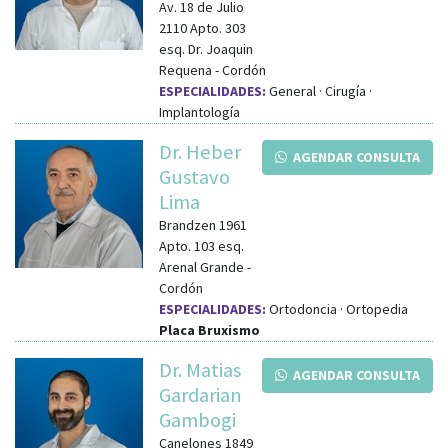
Av. 18 de Julio
2110 Apto. 303
esq.
Dr. Joaquin
Requena
-
Cordón
ESPECIALIDADES:
General · Cirugía ·
Implantología
Dr. Heber
AGENDAR CONSULTA
Gustavo
Lima
Brandzen 1961
Apto. 103
esq.
Arenal Grande
-
Cordón
ESPECIALIDADES:
Ortodoncia · Ortopedia
Placa Bruxismo
Dr. Matias
AGENDAR CONSULTA
Gardarian
Gambogi
Canelones 1849