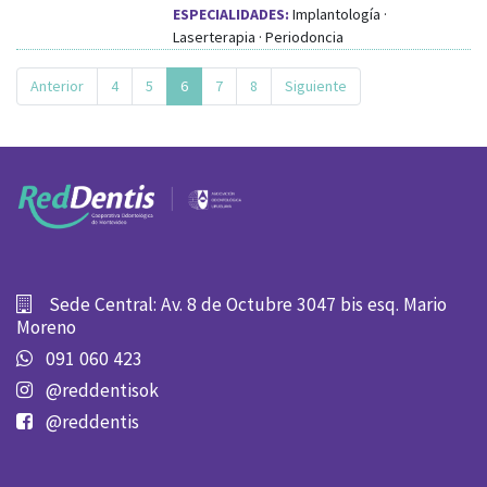
ESPECIALIDADES:
Implantología ·
Laserterapia · Periodoncia
Anterior
4
5
6
7
8
Siguiente
Sede Central: Av. 8 de Octubre 3047 bis esq. Mario
Moreno
091 060 423
@reddentisok
@reddentis