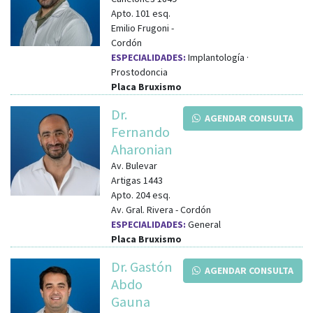
Apto. 101
esq.
Emilio Frugoni
-
Cordón
ESPECIALIDADES:
Implantología ·
Prostodoncia
Placa Bruxismo
Dr.
AGENDAR CONSULTA
Fernando
Aharonian
Av. Bulevar
Artigas 1443
Apto. 204
esq.
Av. Gral. Rivera
-
Cordón
ESPECIALIDADES:
General
Placa Bruxismo
Dr. Gastón
AGENDAR CONSULTA
Abdo
Gauna