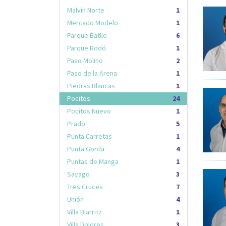
Malvín Norte
1
Mercado Modelo
1
Parque Batlle
6
Parque Rodó
1
Paso Molino
2
Paso de la Arena
1
Piedras Blancas
1
Pocitos
24
Pocitos Nuevo
1
Prado
5
Punta Carretas
1
Punta Gorda
4
Puntas de Manga
1
Sayago
3
Tres Cruces
7
Unión
4
Villa Biarritz
1
Villa Dolores
3