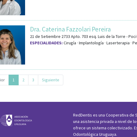
Dra. Caterina Fazzolari Pereira
21 de Setiembre 2733 Apto. 703
esq.
Luis de la Torre
-
Poci
ESPECIALIDADES:
Cirugía · Implantología · Laserterapia · P
ior
1
2
3
Siguiente
RedDentis es una Cooperativa de S
una asistencia privada a nivel de l
ofrece un sistema colectivizado. E
Odontológica Uruguaya.