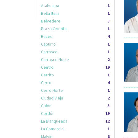
Atahualpa
1
Bella Italia
1
Belvedere
3
Brazo Oriental
1
Buceo
4
Capurro
1
Carrasco
1
Carrasco Norte
2
Centro
19
Cerrito
1
Cerro
4
Cerro Norte
1
Ciudad Vieja
2
Colón
3
Cordón
19
La Blanqueada
12
La Comercial
1
Malvín
6