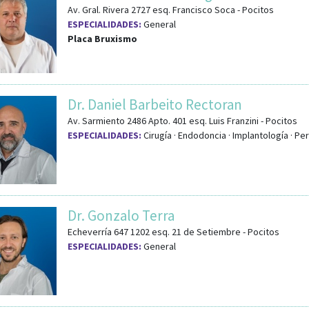
Av. Gral. Rivera 2727
esq.
Francisco Soca
-
Pocitos
ESPECIALIDADES:
General
Placa Bruxismo
Dr. Daniel Barbeito Rectoran
Av. Sarmiento 2486 Apto. 401
esq.
Luis Franzini
-
Pocitos
ESPECIALIDADES:
Cirugía · Endodoncia · Implantología · Per
Dr. Gonzalo Terra
Echeverría 647 1202
esq.
21 de Setiembre
-
Pocitos
ESPECIALIDADES:
General