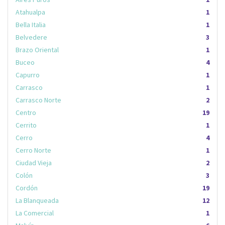
Atahualpa
1
Bella Italia
1
Belvedere
3
Brazo Oriental
1
Buceo
4
Capurro
1
Carrasco
1
Carrasco Norte
2
Centro
19
Cerrito
1
Cerro
4
Cerro Norte
1
Ciudad Vieja
2
Colón
3
Cordón
19
La Blanqueada
12
La Comercial
1