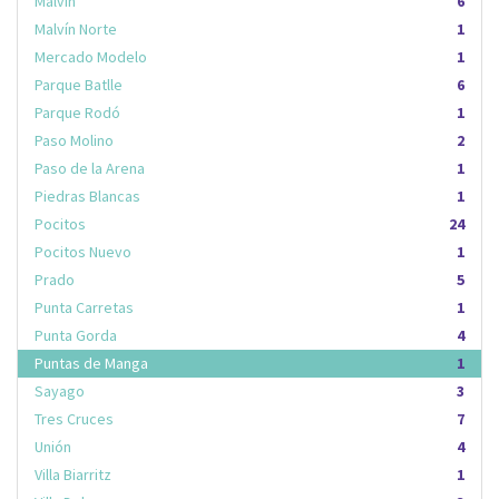
Malvín
6
Malvín Norte
1
Mercado Modelo
1
Parque Batlle
6
Parque Rodó
1
Paso Molino
2
Paso de la Arena
1
Piedras Blancas
1
Pocitos
24
Pocitos Nuevo
1
Prado
5
Punta Carretas
1
Punta Gorda
4
Puntas de Manga
1
Sayago
3
Tres Cruces
7
Unión
4
Villa Biarritz
1