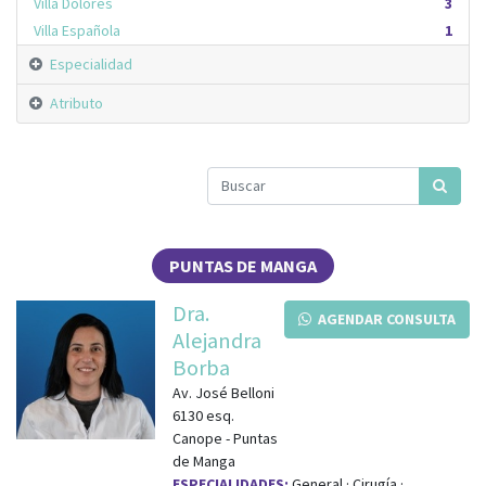
Villa Dolores
3
Villa Española
1
Especialidad
Atributo
PUNTAS DE MANGA
Dra.
AGENDAR CONSULTA
Alejandra
Borba
Av. José Belloni
6130
esq.
Canope
-
Puntas
de Manga
ESPECIALIDADES:
General · Cirugía ·