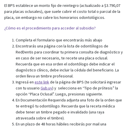
El BPS establece un monto fijo de reintegro (actualizado a $3.790,07
para placas oclusales), que suele cubrir el costo total o parcial de la
placa, sin embargo no cubre los honorarios odontológicos.
¿Cómo es el procedimiento para acceder al subsidio?
Completa el formulario que encontrarás más abajo
Encontrarás una página con la lista de odontólogos de
RedDentis para coordinar tu primera consulta de diagnóstico y
en caso de ser necesario, te recete una placa oclusal.
Recuerda que en esa orden el odontólogo debe indicar el
diagnóstico clínico, debe incluir la cédula del beneficiario. La
orden lleva un timbre profesional.
Ingresá en
este link
de la página de BPS (te solicitará ingresar
con tu usuario
Gub.uy
)
y selecciona en “Tipo de prótesis” la
opción “Placa Oclusal”. Luego, presionas siguiente.
En Documentación Requerida adjunta una foto de la orden que
te entregó tu odontólogo. Recuerda que la receta médica
debe tener un timbre pegado e invalidado (una raya
atravesada sobre el timbre).
En un plazo de 48 horas hábiles recibirás por mail una