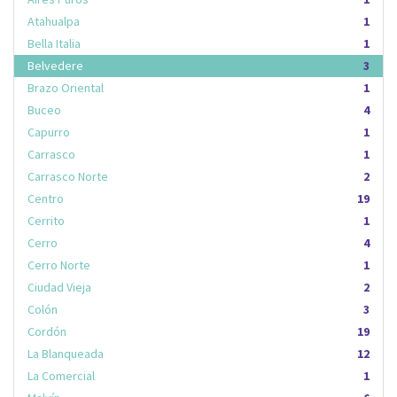
Atahualpa
1
Bella Italia
1
Belvedere
3
Brazo Oriental
1
Buceo
4
Capurro
1
Carrasco
1
Carrasco Norte
2
Centro
19
Cerrito
1
Cerro
4
Cerro Norte
1
Ciudad Vieja
2
Colón
3
Cordón
19
La Blanqueada
12
La Comercial
1