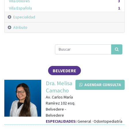
Villa Dolores
3
Villa Española
1
Especialidad
Atributo
BELVEDERE
Dra. Melisa
AGENDAR CONSULTA
Camacho
Av. Carlos María
Ramírez 102
esq.
Belvedere
-
Belvedere
ESPECIALIDADES:
General · Odontopediatría