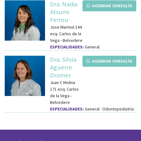
Dra. Nadia
AGENDAR CONSULTA
Atsumi
Ferrou
Jose Marmol 144
esq.
Carlos de la
Vega
-
Belvedere
ESPECIALIDADES:
General
Dra. Silvia
AGENDAR CONSULTA
Aguerre
Dromer
Juan C Molina
171
esq.
Carlos
de la Vega
-
Belvedere
ESPECIALIDADES:
General · Odontopediatría