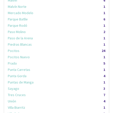
Malvín
6
Malvín Norte
1
Mercado Modelo
1
Parque Batlle
6
Parque Rodó
1
Paso Molino
2
Paso de la Arena
1
Piedras Blancas
1
Pocitos
24
Pocitos Nuevo
1
Prado
5
Punta Carretas
1
Punta Gorda
4
Puntas de Manga
1
Sayago
3
Tres Cruces
7
Unión
4
Villa Biarritz
1