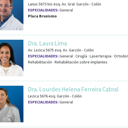
Lanus 5673 bis
esq.
Av. Gral. Garzón
-
Colón
ESPECIALIDADES:
General
Placa Bruxismo
Dra. Laura Lima
Av. Lezica 5675
esq.
Av. Garzón
-
Colón
ESPECIALIDADES:
General · Cirugía · Laserterapia · Ortodon
Rehabilitación · Rehabilitación sobre implantes
Dra. Lourdes Helena Ferreira Cabral
Lezica 5676
esq.
Garzón
-
Colón
ESPECIALIDADES:
General