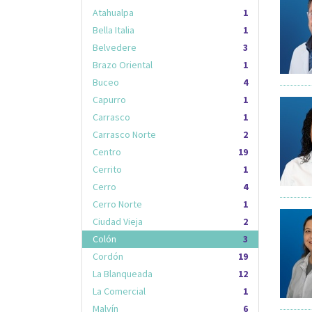
Atahualpa
1
Bella Italia
1
Belvedere
3
Brazo Oriental
1
Buceo
4
Capurro
1
Carrasco
1
Carrasco Norte
2
Centro
19
Cerrito
1
Cerro
4
Cerro Norte
1
Ciudad Vieja
2
Colón
3
Cordón
19
La Blanqueada
12
La Comercial
1
Malvín
6