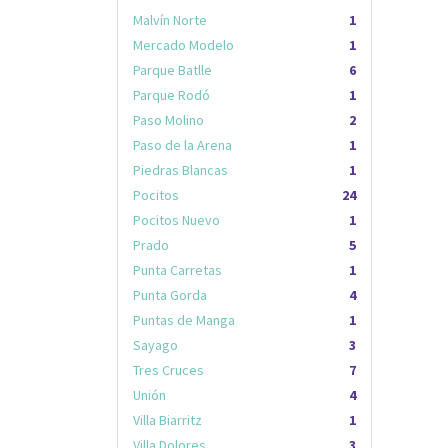
Malvín Norte
1
Mercado Modelo
1
Parque Batlle
6
Parque Rodó
1
Paso Molino
2
Paso de la Arena
1
Piedras Blancas
1
Pocitos
24
Pocitos Nuevo
1
Prado
5
Punta Carretas
1
Punta Gorda
4
Puntas de Manga
1
Sayago
3
Tres Cruces
7
Unión
4
Villa Biarritz
1
Villa Dolores
3