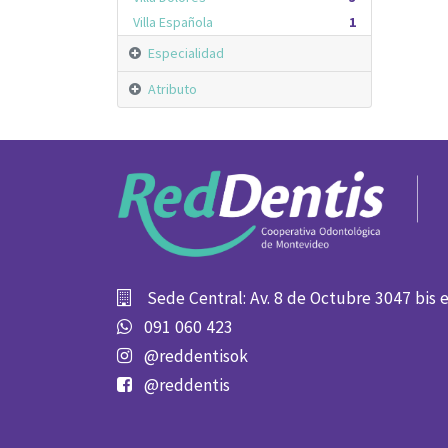
Villa Española
1
Especialidad
Atributo
Sede Central: Av. 8 de Octubre 3047 bis 
091 060 423
@reddentisok
@reddentis