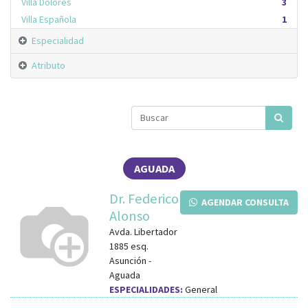
Villa Dolores
3
Villa Española
1
Especialidad
Atributo
AGUADA
Dr. Federico
AGENDAR CONSULTA
Alonso
Avda. Libertador
1885
esq.
Asunción
-
Aguada
ESPECIALIDADES:
General