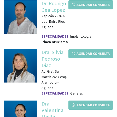
Dr. Rodrigo
AGENDAR CONSULTA
Cea Lopez
Zapicán 2576 A
esq.
Entre Ríos
-
Aguada
ESPECIALIDADES:
Implantología
Placa Bruxismo
Dra. Silvia
AGENDAR CONSULTA
Pedroso
Diaz
Av. Gral. San
Martín 2457
esq.
Aramburu
-
Aguada
ESPECIALIDADES:
General
Dra.
AGENDAR CONSULTA
Valentina
Ubilla