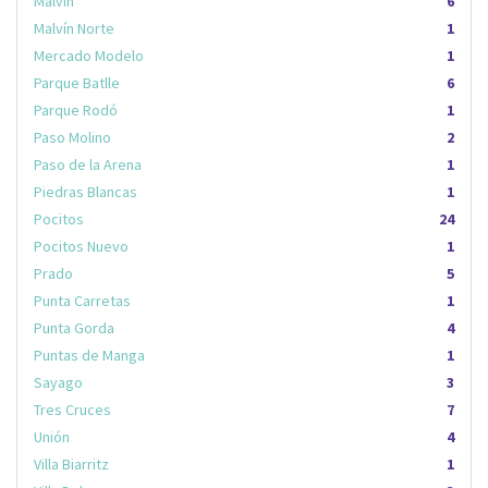
Malvín
6
Malvín Norte
1
Mercado Modelo
1
Parque Batlle
6
Parque Rodó
1
Paso Molino
2
Paso de la Arena
1
Piedras Blancas
1
Pocitos
24
Pocitos Nuevo
1
Prado
5
Punta Carretas
1
Punta Gorda
4
Puntas de Manga
1
Sayago
3
Tres Cruces
7
Unión
4
Villa Biarritz
1