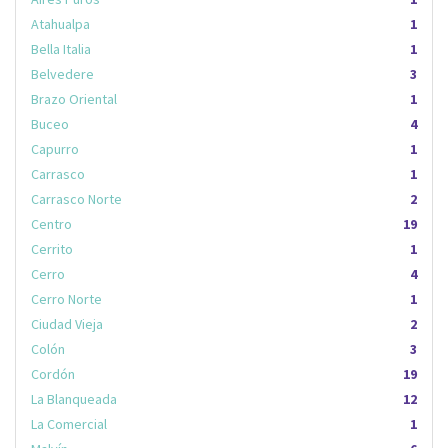
Atahualpa
1
Bella Italia
1
Belvedere
3
Brazo Oriental
1
Buceo
4
Capurro
1
Carrasco
1
Carrasco Norte
2
Centro
19
Cerrito
1
Cerro
4
Cerro Norte
1
Ciudad Vieja
2
Colón
3
Cordón
19
La Blanqueada
12
La Comercial
1