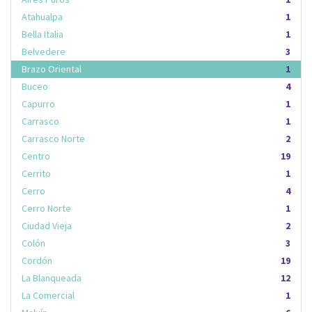
Atahualpa
1
Bella Italia
1
Belvedere
3
Brazo Oriental
1
Buceo
4
Capurro
1
Carrasco
1
Carrasco Norte
2
Centro
19
Cerrito
1
Cerro
4
Cerro Norte
1
Ciudad Vieja
2
Colón
3
Cordón
19
La Blanqueada
12
La Comercial
1