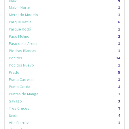
Malvín
6
Malvín Norte
1
Mercado Modelo
1
Parque Batlle
6
Parque Rodó
1
Paso Molino
2
Paso de la Arena
1
Piedras Blancas
1
Pocitos
24
Pocitos Nuevo
1
Prado
5
Punta Carretas
1
Punta Gorda
4
Puntas de Manga
1
Sayago
3
Tres Cruces
7
Unión
4
Villa Biarritz
1