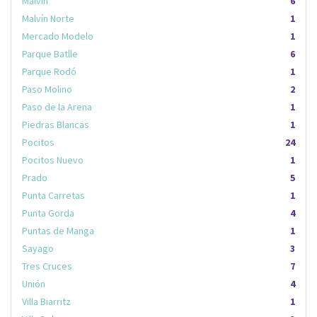
Malvín
6
Malvín Norte
1
Mercado Modelo
1
Parque Batlle
6
Parque Rodó
1
Paso Molino
2
Paso de la Arena
1
Piedras Blancas
1
Pocitos
24
Pocitos Nuevo
1
Prado
5
Punta Carretas
1
Punta Gorda
4
Puntas de Manga
1
Sayago
3
Tres Cruces
7
Unión
4
Villa Biarritz
1