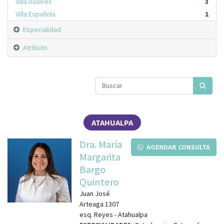
Villa Dolores
3
Villa Española
1
Especialidad
Atributo
ATAHUALPA
Dra. María
AGENDAR CONSULTA
Margarita
Bargo
Quintero
Juan José
Arteaga 1307
esq.
Reyes
-
Atahualpa