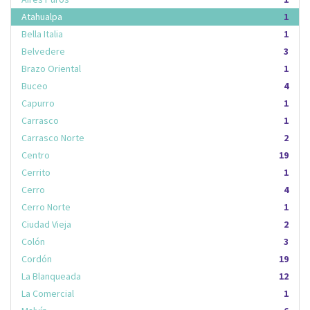
Atahualpa
1
Bella Italia
1
Belvedere
3
Brazo Oriental
1
Buceo
4
Capurro
1
Carrasco
1
Carrasco Norte
2
Centro
19
Cerrito
1
Cerro
4
Cerro Norte
1
Ciudad Vieja
2
Colón
3
Cordón
19
La Blanqueada
12
La Comercial
1