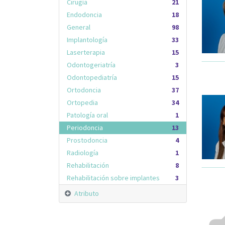
Cirugía
21
Endodoncia
18
General
98
Implantología
33
Laserterapia
15
Odontogeriatría
3
Odontopediatría
15
Ortodoncia
37
Ortopedia
34
Patología oral
1
Periodoncia
13
Prostodoncia
4
Radiología
1
Rehabilitación
8
Rehabilitación sobre implantes
3
Atributo