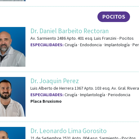
POCITOS
Dr. Daniel Barbeito Rectoran
Av. Sarmiento 2486 Apto. 401
esq.
Luis Franzini
-
Pocitos
ESPECIALIDADES:
Cirugía · Endodoncia · Implantología · Per
Dr. Joaquin Perez
Luis Alberto de Herrera 1367 Apto. 103
esq.
Av. Gral. Rivera
ESPECIALIDADES:
Cirugía · Implantología · Periodoncia
Placa Bruxismo
Dr. Leonardo Lima Gorosito
21 de Setiembre 2531 Apto. 004
esq.
Sarmiento
-
Pocitos