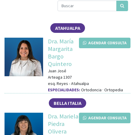
ATAHUALPA
Dra. María
AGENDAR CONSULTA
Margarita
Bargo
Quintero
Juan José
Arteaga 1307
esq.
Reyes
-
Atahualpa
ESPECIALIDADES:
Ortodoncia · Ortopedia
BELLA ITALIA
Dra. Mariela
AGENDAR CONSULTA
Piedra
Olivera