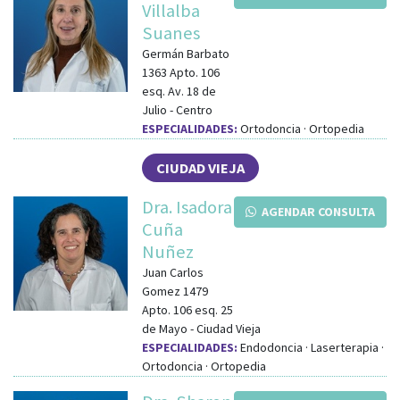
Villalba
Suanes
Germán Barbato
1363 Apto. 106
esq.
Av. 18 de
Julio
-
Centro
ESPECIALIDADES:
Ortodoncia · Ortopedia
CIUDAD VIEJA
Dra. Isadora
AGENDAR CONSULTA
Cuña
Nuñez
Juan Carlos
Gomez 1479
Apto. 106
esq.
25
de Mayo
-
Ciudad Vieja
ESPECIALIDADES:
Endodoncia · Laserterapia ·
Ortodoncia · Ortopedia