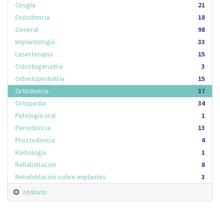
Cirugía
21
Endodoncia
18
General
98
Implantología
33
Laserterapia
15
Odontogeriatría
3
Odontopediatría
15
Ortodoncia
37
Ortopedia
34
Patología oral
1
Periodoncia
13
Prostodoncia
4
Radiología
1
Rehabilitación
8
Rehabilitación sobre implantes
3
Atributo