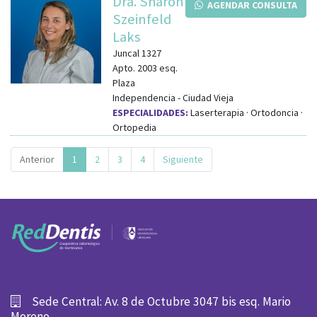
Dra. Sharon
AGENDAR CONSULTA
Szeinfeld
Laks
Juncal 1327
Apto. 2003
esq.
Plaza
Independencia
-
Ciudad Vieja
ESPECIALIDADES:
Laserterapia · Ortodoncia ·
Ortopedia
Anterior
1
2
3
4
Siguiente
Sede Central: Av. 8 de Octubre 3047 bis esq. Mario
Moreno