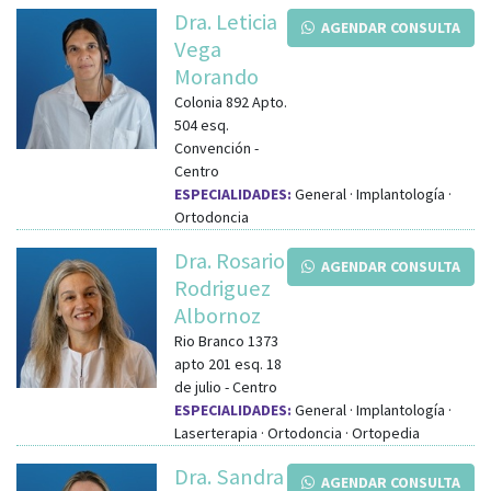
Dra. Leticia
AGENDAR CONSULTA
Vega
Morando
Colonia 892 Apto.
504
esq.
Convención
-
Centro
ESPECIALIDADES:
General · Implantología ·
Ortodoncia
Dra. Rosario
AGENDAR CONSULTA
Rodriguez
Albornoz
Rio Branco 1373
apto 201
esq.
18
de julio
-
Centro
ESPECIALIDADES:
General · Implantología ·
Laserterapia · Ortodoncia · Ortopedia
Dra. Sandra
AGENDAR CONSULTA