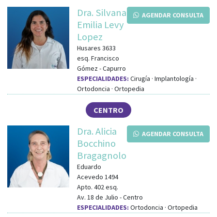
Dra. Silvana
AGENDAR CONSULTA
Emilia Levy
Lopez
Husares 3633
esq.
Francisco
Gómez
-
Capurro
ESPECIALIDADES:
Cirugía · Implantología ·
Ortodoncia · Ortopedia
CENTRO
Dra. Alicia
AGENDAR CONSULTA
Bocchino
Bragagnolo
Eduardo
Acevedo 1494
Apto. 402
esq.
Av. 18 de Julio
-
Centro
ESPECIALIDADES:
Ortodoncia · Ortopedia