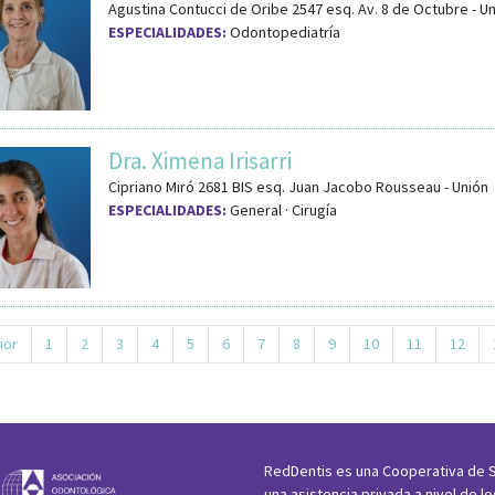
Agustina Contucci de Oribe 2547
esq.
Av. 8 de Octubre
-
Un
ESPECIALIDADES:
Odontopediatría
Dra. Ximena Irisarri
Cipriano Miró 2681 BIS
esq.
Juan Jacobo Rousseau
-
Unión
ESPECIALIDADES:
General · Cirugía
ior
1
2
3
4
5
6
7
8
9
10
11
12
RedDentis es una Cooperativa de S
una asistencia privada a nivel de l