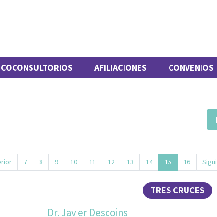
ECOCONSULTORIOS
AFILIACIONES
CONVENIOS
rior
7
8
9
10
11
12
13
14
15
16
Sigu
TRES CRUCES
Dr. Javier Descoins