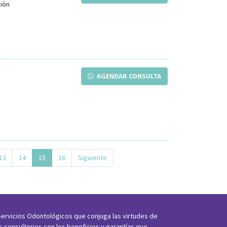
ión
AGENDAR CONSULTA
13
14
15
16
Siguiente
ervicios Odontológicos que conjuga las virtudes de
os consultorios con los beneficios y garantías que