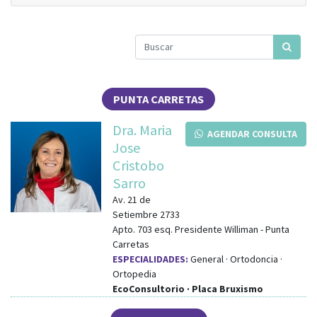
PUNTA CARRETAS
Dra. Maria
AGENDAR CONSULTA
Jose
Cristobo
Sarro
Av. 21 de
Setiembre 2733
Apto. 703
esq.
Presidente Williman
-
Punta
Carretas
ESPECIALIDADES:
General · Ortodoncia ·
Ortopedia
EcoConsultorio · Placa Bruxismo