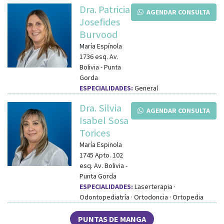
Dra. Patricia
AGENDAR CONSULTA
Josefides
Burvood
María Espínola
1736
esq.
Av.
Bolivia
-
Punta
Gorda
ESPECIALIDADES:
General
Dra. Silvia
AGENDAR CONSULTA
Isabel Sosa
Torices
María Espinola
1745 Apto. 102
esq.
Av. Bolivia
-
Punta Gorda
ESPECIALIDADES:
Laserterapia ·
Odontopediatría · Ortodoncia · Ortopedia
PUNTAS DE MANGA