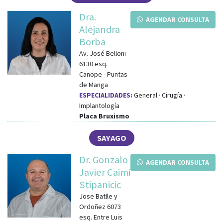
Dra.
AGENDAR CONSULTA
Alejandra
Borba
Av. José Belloni
6130
esq.
Canope
-
Puntas
de Manga
ESPECIALIDADES:
General · Cirugía ·
Implantología
Placa Bruxismo
SAYAGO
Dr. Gonzalo
AGENDAR CONSULTA
Javier Caimi
Stipanicic
Jose Batlle y
Ordoñez 6073
esq.
Entre Luis