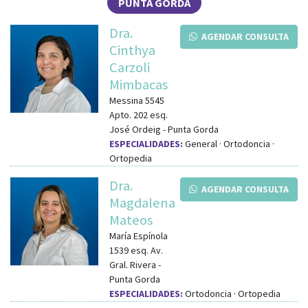
PUNTA GORDA
Dra.
AGENDAR CONSULTA
Cinthya
Carzoli
Mimbacas
Messina 5545
Apto. 202
esq.
José Ordeig
-
Punta Gorda
ESPECIALIDADES:
General · Ortodoncia ·
Ortopedia
Dra.
AGENDAR CONSULTA
Magdalena
Mateos
María Espínola
1539
esq.
Av.
Gral. Rivera
-
Punta Gorda
ESPECIALIDADES:
Ortodoncia · Ortopedia