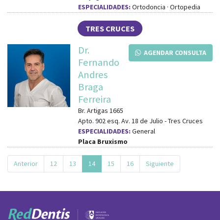
ESPECIALIDADES:
Ortodoncia · Ortopedia
TRES CRUCES
Dr.
AGENDAR CONSULTA
Fernando
Andres
Braga
Ferreira
Br. Artigas 1665
Apto. 902
esq.
Av. 18 de Julio
-
Tres Cruces
ESPECIALIDADES:
General
Placa Bruxismo
Anterior
12
13
14
15
16
Siguiente