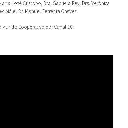
María José Cristobo, Dra. Gabriela Rey, Dra. Verónica
ecibió el Dr. Manuel Ferrerira Chavez.
de Mundo Cooperativo por Canal 10: