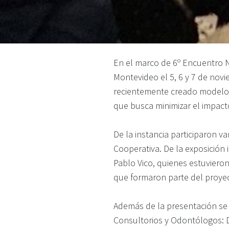
En el marco de 6º Encuentro N
Montevideo el 5, 6 y 7 de nov
recientemente creado modelo E
que busca minimizar el impact
De la instancia participaron 
Cooperativa. De la exposición in
Pablo Vico, quienes estuvier
que formaron parte del proye
Además de la presentación se 
Consultorios y Odontólogos: Dr