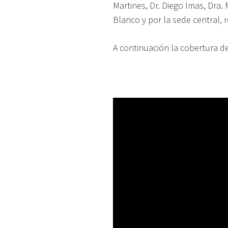
Martines, Dr. Diego Imas, Dra. 
Blanco y por la sede central, r
A continuación la cobertura 